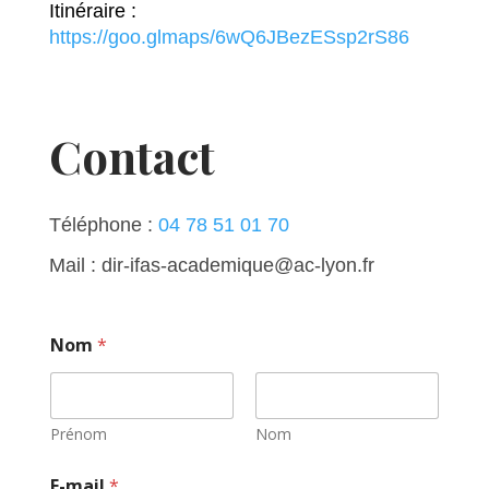
Itinéraire :
https://goo.glmaps/6wQ6JBezESsp2rS86
Contact
Téléphone :
04 78 51 01 70
Mail : dir-ifas-academique@ac-lyon.fr
Nom
*
Prénom
Nom
E-mail
*