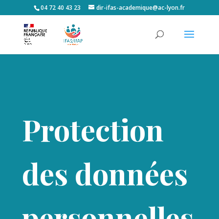
04 72 40 43 23
dir-ifas-academique@ac-lyon.fr
Protection
des données
personnelles