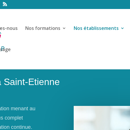
es-nous
Nos formations
Nos établissements
ssage
 Saint-Etienne
ation menant au
us complet
ation continue.