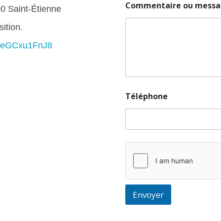
Commentaire ou mess
0 Saint-Étienne
sition.
hheGCxu1FnJ8
Téléphone
Envoyer