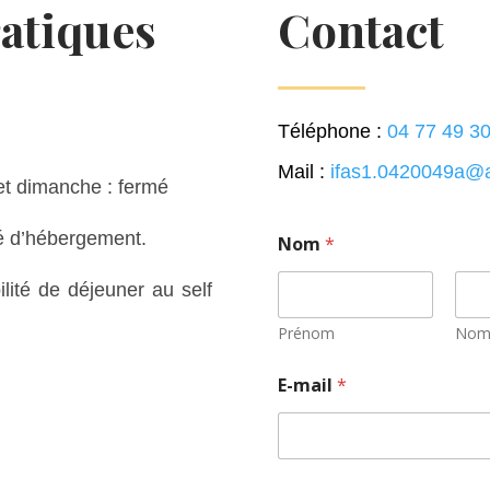
atiques
Contact
Téléphone :
04 77 49 30
Mail :
ifas1.0420049a@ac
et dimanche : fermé
ité d’hébergement.
Nom
*
ilité de déjeuner au self
Prénom
No
E-mail
*