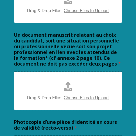
Drag & Drop Files,
Choose Files to Upload
Un document manuscrit relatant au choix
du candidat, soit une situation personnelle
ou professionnelle vécue soit son projet
professionnel en lien avec les attendus de
la formation* (cf annexe 2 page 10). Ce
document ne doit pas excéder deux pages
*
Drag & Drop Files,
Choose Files to Upload
Photocopie d’une pièce d’identité en cours
de validité (recto-verso)
*