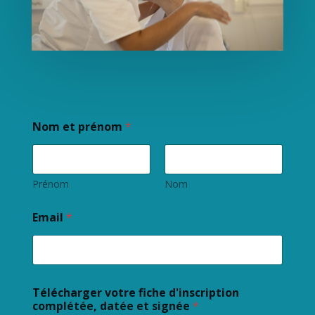
Nom et prénom
*
Prénom
Nom
Email
*
Télécharger votre fiche d'inscription
complétée, datée et signée
*